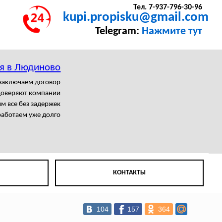
Тел. 7-937-796-30-96
kupi.propisku@gmail.com
Telegram:
Нажмите тут
ия в Людиново
заключаем договор
доверяют компании
м все без задержек
аботаем уже долго
КОНТАКТЫ
104
157
364