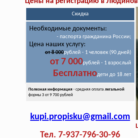
Цены на регистрацию в Людинов
Скидка
Необходимые документы:
- паспорта гражданина России;
Цена наших услугу:
от 8 000
рублей - 1 человек (90 дней)
от 7 000
рублей - 1 взрослый
Бесплатно
дети до 18 лет
Полезная информация
- средняя оплата
легальной
формы 3 от 9 700 рублей
kupi.propisku@gmail.com
Тел. 7-937-796-30-96