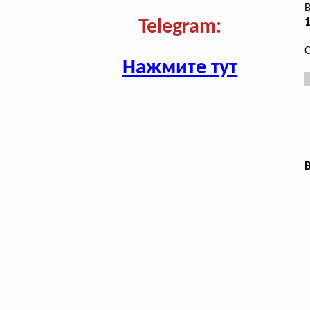
В
1
Telegram:
О
Нажмите тут
В